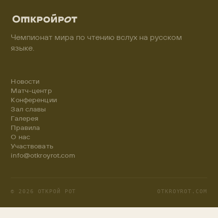
Чемпионат мира по чтению вслух на русском
языке.
Новости
Матч-центр
Конференции
Зал славы
Галерея
Правила
О нас
Участвовать
info@otkroyrot.com
© 2026 ОТКРОЙ РОТ
OTKROYROT.COM