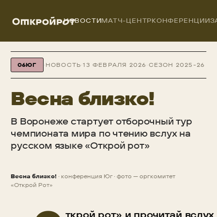
НОВОСТИ
МАТЧ-ЦЕНТР
КОНФЕРЕНЦИИ
З
ОТКРОЙРОТ
/
НОВОСТИ
/
ВЕСНА БЛИЗКО!
06
ЮГ
·
НОВОСТЬ
·
13 ФЕВРАЛЯ 2026
·
СЕЗОН 2025-26
Весна близко!
В Воронеже стартует отборочный тур
чемпионата мира по чтению вслух на
русском языке «Открой рот»
Весна близко!
· конференция Юг · фото — оргкомитет
НОВОСТЬ
«Открой Рот»
ткрой рот» и прочитай вслух 