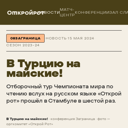
МАТЧ-
НОВОСТИ
КОНФЕРЕНЦИИ
ЗАЛ СЛ
ЦЕНТР
ОТКРОЙРОТ
/
НОВОСТИ
/
В ТУРЦИЮ НА МАЙСКИЕ!
08
ЗАГРАНИЦА
·
НОВОСТЬ
·
15 МАЯ 2024
·
СЕЗОН 2023-24
В Турцию на
майские!
Отборочный тур Чемпионата мира по
чтению вслух на русском языке «Открой
рот» прошёл в Стамбуле в шестой раз.
В Турцию на майские!
· конференция Заграница · фото —
НОВОСТЬ
оргкомитет «Открой Рот»