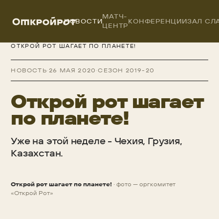
МАТЧ-
НОВОСТИ
КОНФЕРЕНЦИИ
ЗАЛ СЛ
ЦЕНТР
ОТКРОЙРОТ
/
НОВОСТИ
/
ОТКРОЙ РОТ ШАГАЕТ ПО ПЛАНЕТЕ!
НОВОСТЬ
·
26 МАЯ 2020
·
СЕЗОН 2019-20
Открой рот шагает
по планете!
Уже на этой неделе - Чехия, Грузия,
Казахстан.
Открой рот шагает по планете!
· фото — оргкомитет
НОВОСТЬ
«Открой Рот»