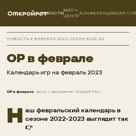
МАТЧ-
НОВОСТИ
КОНФЕРЕНЦИИ
ЗАЛ СЛ
ЦЕНТР
ОТКРОЙРОТ
/
НОВОСТИ
/
ОР В ФЕВРАЛЕ
НОВОСТЬ
·
4 ФЕВРАЛЯ 2023
·
СЕЗОН 2022-23
ОР в феврале
Календарь игр на февраль 2023
ОР в феврале
· фото — оргкомитет «Открой Рот»
НОВОСТЬ
Н
аш февральский календарь в
сезоне 2022-2023 выглядит так
👉