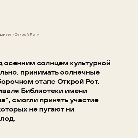
омитет «Открой Рот»
од осенним солнцем культурной
льно, принимать солнечные
борочном этапе Открой Рот.
иваля Библиотеки имени
а", смогли принять участие
оторых не пугают ни
лод.
"