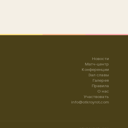
Новости
Матч-центр
Конференции
Зал славы
Галерея
Правила
О нас
Участвовать
info@otkroyrot.com