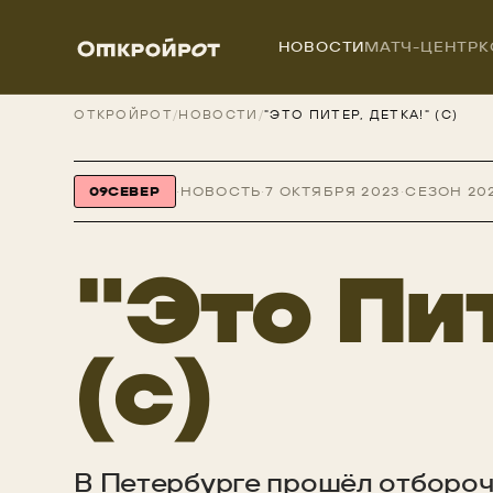
НОВОСТИ
МАТЧ-ЦЕНТР
К
ОТКРОЙРОТ
/
НОВОСТИ
/
"ЭТО ПИТЕР, ДЕТКА!" (C)
09
СЕВЕР
·
НОВОСТЬ
·
7 ОКТЯБРЯ 2023
·
СЕЗОН 20
"Это Пит
(c)
В Петербурге прошёл отбороч